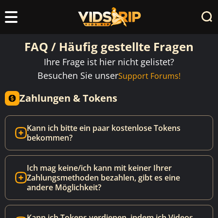
FAQ / Häufig gestellte Fragen
Ihre Frage ist hier nicht gelistet?
Besuchen Sie unser
Support Forums!
Zahlungen & Tokens
Kann ich bitte ein paar kostenlose Tokens
bekommen?
Kommunismus ist die Definition von
Scheitern!
Ich mag keine/ich kann mit keiner Ihrer
Zahlungsmethoden bezahlen, gibt es eine
andere Möglichkeit?
Aufgrund der Art unseres Betriebs sind die
verfügbaren Zahlungsmethoden begrenzt.
Kann ich Tokens verdienen, indem ich Videos