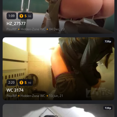
5
1:09
10
HZ_27577
PissRIP
Hidden-Zone WC
04 Dec, 20
720p
5
2:20
10
WC 3174
PissRIP
Hidden-Zone WC
13 Jun, 21
720p