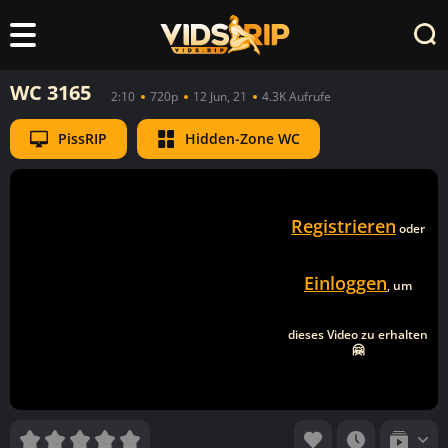
WC 3165
2:10
720p
12 Jun, 21
4.3K Aufrufe
PissRIP
Hidden-Zone WC
Registrieren
oder
Einloggen
, um
dieses Video zu erhalten
🤗