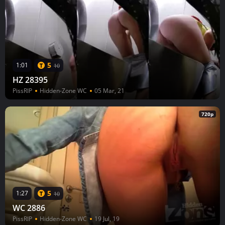
5
1:01
10
HZ 28395
PissRIP
Hidden-Zone WC
05 Mar, 21
720p
5
1:27
10
WC 2886
PissRIP
Hidden-Zone WC
19 Jul, 19