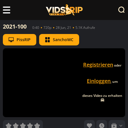
2021-100
0:40
720p
28 Jun, 21
5.1K Aufrufe
PissRIP
SanchoWC
Registrieren
oder
Einloggen
, um
dieses Video zu erhalten
🤗