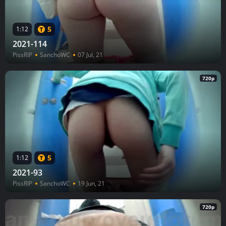
5
1:12
2021-114
PissRIP
SanchoWC
07 Jul, 21
720p
5
1:12
2021-93
PissRIP
SanchoWC
19 Jun, 21
720p