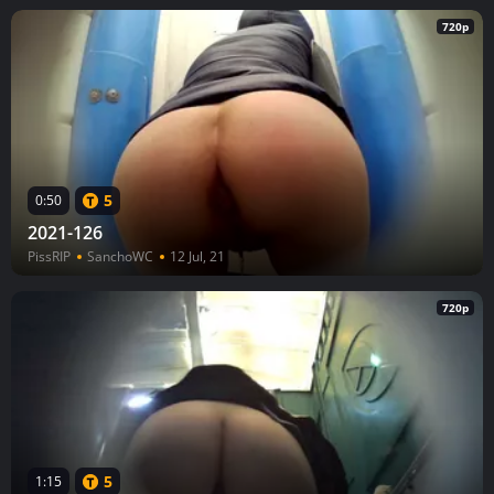
720p
5
0:50
2021-126
PissRIP
SanchoWC
12 Jul, 21
720p
5
1:15