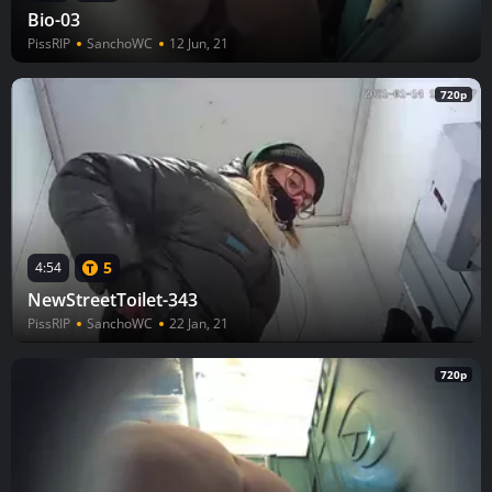
Bio-03
PissRIP
SanchoWC
12 Jun, 21
720p
5
4:54
NewStreetToilet-343
PissRIP
SanchoWC
22 Jan, 21
720p