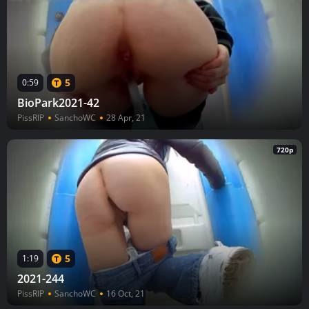
5
0:59
BioPark2021-42
PissRIP
SanchoWC
28 Apr, 21
720p
5
1:19
2021-244
PissRIP
SanchoWC
16 Oct, 21