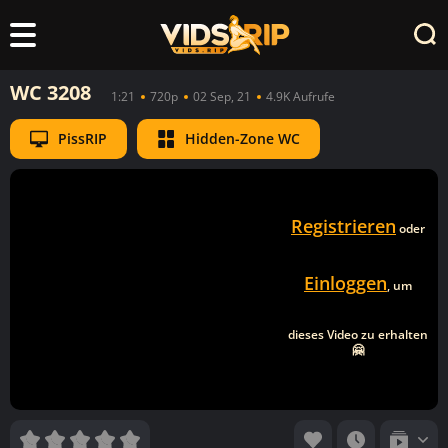
WC 3208
1:21
720p
02 Sep, 21
4.9K Aufrufe
PissRIP
Hidden-Zone WC
Registrieren
oder
Einloggen
, um
dieses Video zu erhalten
🤗