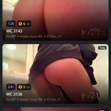
5
1:28
10
WC 3143
PissRIP
Hidden-Zone WC
05 Mar, 21
720p
5
2:41
10
WC 3136
PissRIP
Hidden-Zone WC
03 Feb, 21