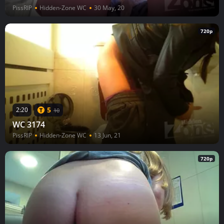
PissRIP
Hidden-Zone WC
30 May, 20
720p
5
2:20
10
WC 3174
PissRIP
Hidden-Zone WC
13 Jun, 21
720p