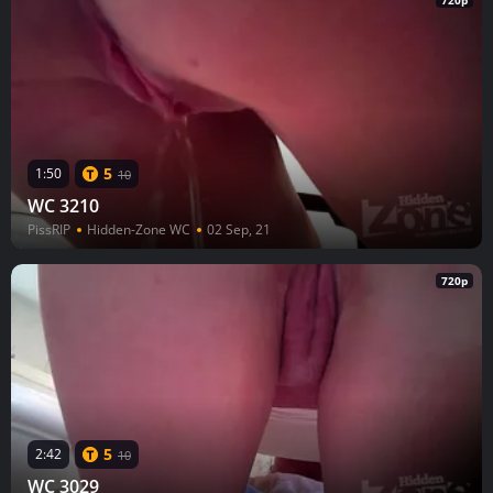
720p
5
1:50
10
WC 3210
PissRIP
Hidden-Zone WC
02 Sep, 21
720p
5
2:42
10
WC 3029