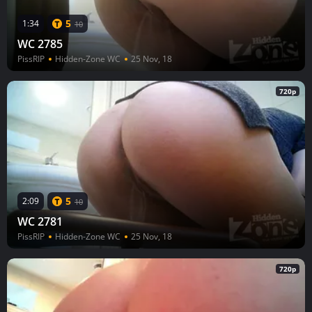
5
1:34
10
WC 2785
PissRIP
Hidden-Zone WC
25 Nov, 18
720p
5
2:09
10
WC 2781
PissRIP
Hidden-Zone WC
25 Nov, 18
720p