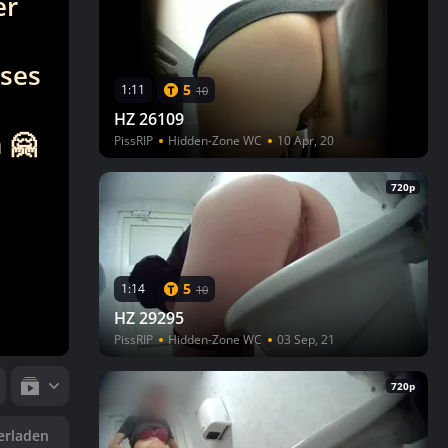
er
eses
5
1:11
10
HZ 26109
 🤗
PissRIP
Hidden-Zone WC
10 Apr, 20
720p
5
1:14
10
HZ 29295
PissRIP
Hidden-Zone WC
03 Sep, 21
720p
erladen