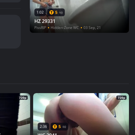
5
1:02
10
HZ 29331
PissRIP
Hidden-Zone WC
03 Sep, 21
720p
720p
5
2:36
10