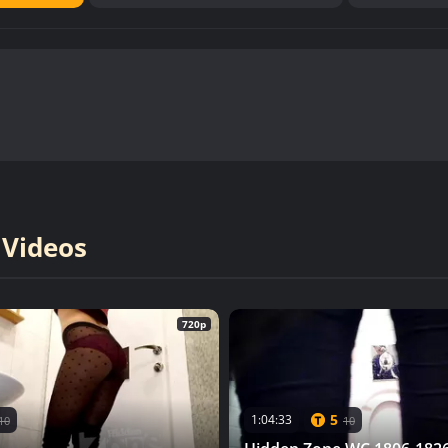
 Videos
720p
5
1:04:33
10
10