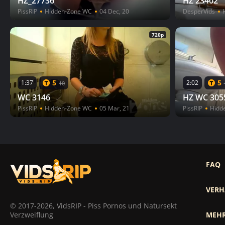
HZ_27736
HZ 23402
PissRIP
Hidden-Zone WC
04 Dec, 20
DesperVids
720p
5
5
1:37
2:02
10
WC 3146
HZ WC 305
PissRIP
Hidden-Zone WC
05 Mar, 21
PissRIP
Hidd
FAQ
VERH
© 2017-2026, VidsRIP - Piss Pornos und Natursekt
Verzweiflung
MEHR