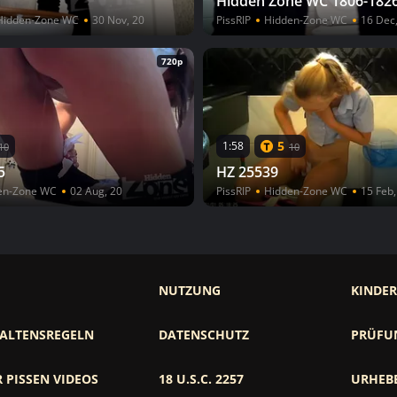
Hidden Zone WC 1806-182
Hidden-Zone WC
30 Nov, 20
PissRIP
Hidden-Zone WC
16 Dec
720p
5
1:58
10
10
5
HZ 25539
en-Zone WC
02 Aug, 20
PissRIP
Hidden-Zone WC
15 Feb,
NUTZUNG
KINDE
ALTENSREGELN
DATENSCHUTZ
PRÜFU
 PISSEN VIDEOS
18 U.S.C. 2257
URHEB