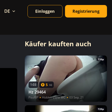
DE
Einloggen
Registrierung
Käufer kauften auch
720p
5
1:03
10
Hz 29464
PissRIP
Hidden-Zone WC
03 Sep, 21
720p