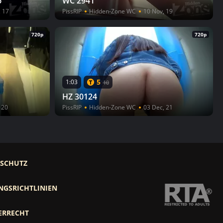
6
WC 2941
, 17
PissRIP
Hidden-Zone WC
10 Nov, 19
720p
720p
5
1:03
10
HZ 30124
 20
PissRIP
Hidden-Zone WC
03 Dec, 21
RSCHUTZ
NGSRICHTLINIEN
ERRECHT