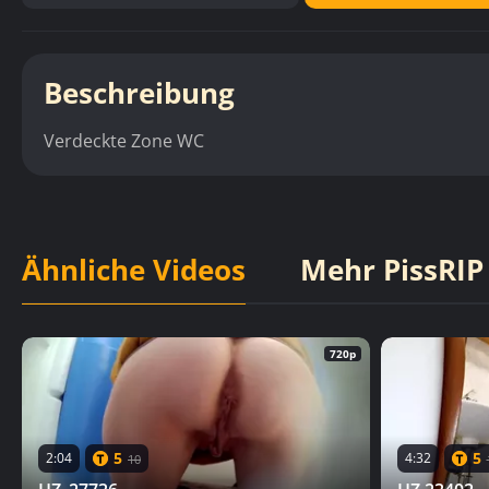
Beschreibung
Verdeckte Zone WC
Ähnliche Videos
Mehr PissRIP
720p
5
5
2:04
4:32
10