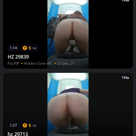
720p
5
1:14
10
HZ 29839
PissRIP
Hidden-Zone WC
03 Dec, 21
720p
5
1:27
10
hz 29713