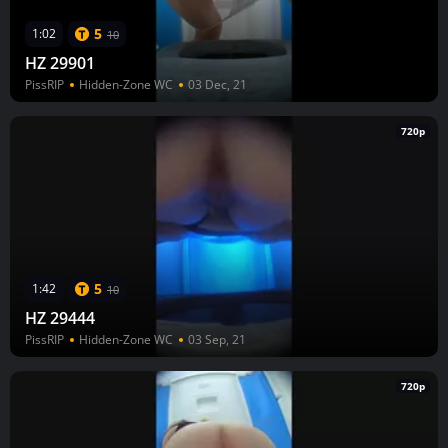
5
1:02
10
HZ 29901
PissRIP
Hidden-Zone WC
03 Dec, 21
720p
5
1:42
10
HZ 29444
PissRIP
Hidden-Zone WC
03 Sep, 21
720p