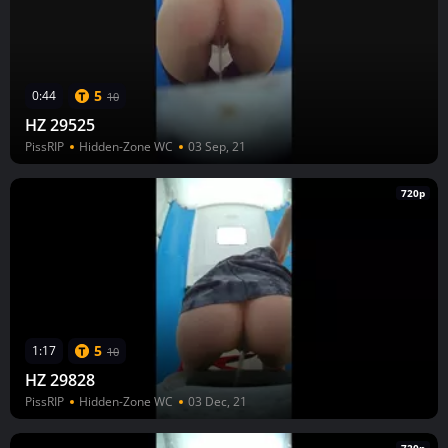
5
0:44
10
HZ 29525
PissRIP
Hidden-Zone WC
03 Sep, 21
720p
5
1:17
10
HZ 29828
PissRIP
Hidden-Zone WC
03 Dec, 21