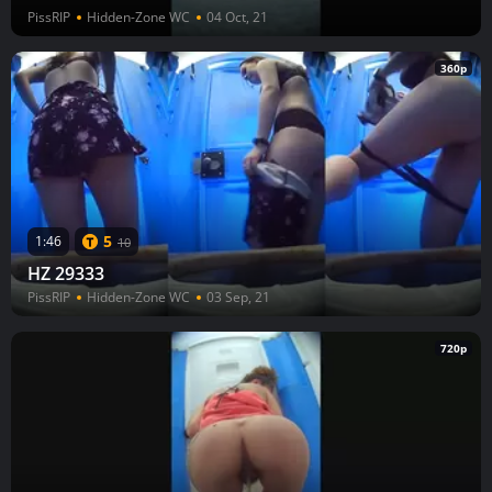
PissRIP
Hidden-Zone WC
04 Oct, 21
360p
5
1:46
10
HZ 29333
PissRIP
Hidden-Zone WC
03 Sep, 21
720p