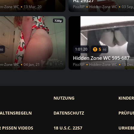
HZ 29327
en-Zone WC
13 Mar, 20
PissRIP
Hidden-Zone WC
03 Sep,
720p
5
1:01:20
10
10
Hidden Zone WC 595-687
en-Zone WC
04 Jan, 21
PissRIP
Hidden-Zone WC
13 Dec
NUTZUNG
KINDE
ALTENSREGELN
DATENSCHUTZ
PRÜFU
 PISSEN VIDEOS
18 U.S.C. 2257
URHEB