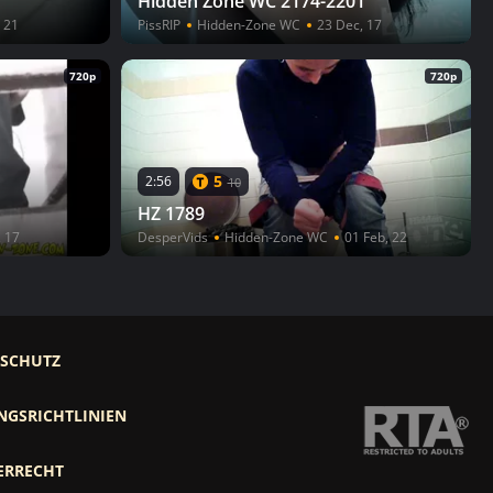
Hidden Zone WC 2174-2201
 21
PissRIP
Hidden-Zone WC
23 Dec, 17
720p
720p
5
2:56
10
HZ 1789
, 17
DesperVids
Hidden-Zone WC
01 Feb, 22
RSCHUTZ
NGSRICHTLINIEN
ERRECHT