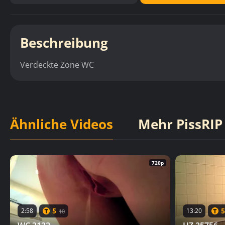
Beschreibung
Verdeckte Zone WC
Ähnliche Videos
Mehr PissRIP
720p
5
5
2:58
13:20
10