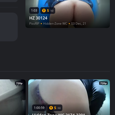
5
1:03
10
HZ 30124
PissRIP
Hidden-Zone WC
03 Dec, 21
720p
720p
5
1:00:59
10