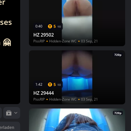
er
eses
5
0:40
10
HZ 29502
 🤗
PissRIP
Hidden-Zone WC
03 Sep, 21
720p
5
1:42
10
HZ 29444
PissRIP
Hidden-Zone WC
03 Sep, 21
720p
erladen