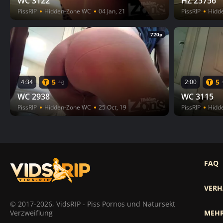
WC 3122
HZ 25756
PissRIP
Hidden-Zone WC
04 Jan, 21
PissRIP
Hidd
720p
5
5
4:34
2:00
10
WC 2938
WC 3115
PissRIP
Hidden-Zone WC
25 Oct, 19
PissRIP
Hidd
FAQ
VERH
© 2017-2026, VidsRIP - Piss Pornos und Natursekt
Verzweiflung
MEHR