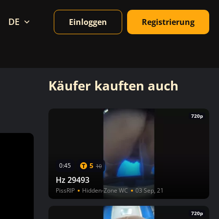
DE
Einloggen
Registrierung
Käufer kauften auch
720p
5
0:45
10
Hz 29493
PissRIP
Hidden-Zone WC
03 Sep, 21
720p