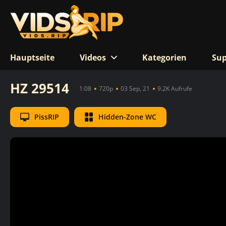
Hauptseite
Videos
Kategorien
Sup
HZ 29514
1:08
720p
03 Sep, 21
9.2K Aufrufe
PissRIP
Hidden-Zone WC