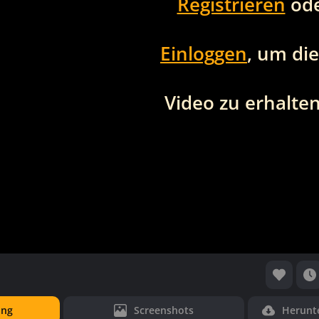
Registrieren
od
Einloggen
, um di
Video zu erhalten
ung
Screenshots
Herunt