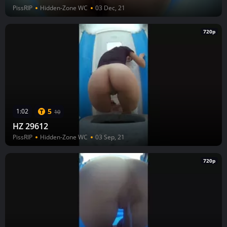
PissRIP
Hidden-Zone WC
03 Dec, 21
720p
5
1:02
10
HZ 29612
PissRIP
Hidden-Zone WC
03 Sep, 21
720p