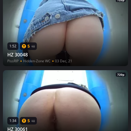
720p
5
1:52
10
HZ 30048
PissRIP
Hidden-Zone WC
03 Dec, 21
720p
5
1:34
10
HZ 30061