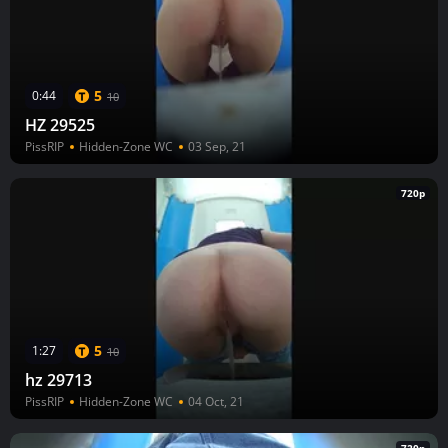
5
0:44
10
HZ 29525
PissRIP
Hidden-Zone WC
03 Sep, 21
720p
5
1:27
10
hz 29713
PissRIP
Hidden-Zone WC
04 Oct, 21