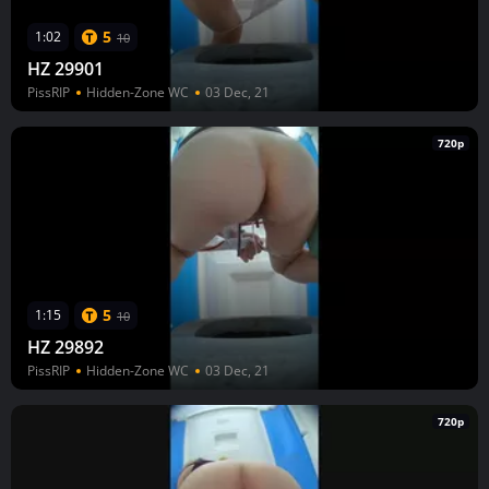
5
1:02
10
HZ 29901
PissRIP
Hidden-Zone WC
03 Dec, 21
720p
5
1:15
10
HZ 29892
PissRIP
Hidden-Zone WC
03 Dec, 21
720p