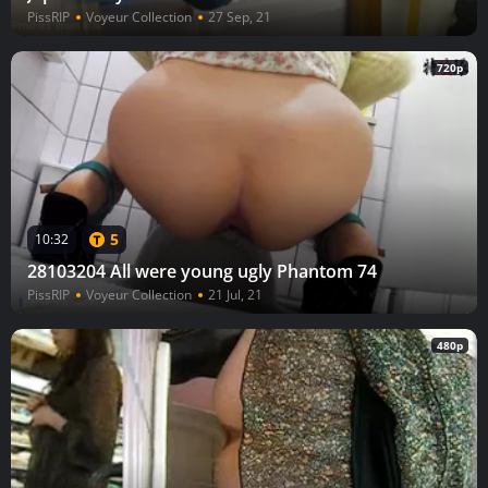
PissRIP
Voyeur Collection
27 Sep, 21
720p
5
10:32
28103204 All were young ugly Phantom 74
PissRIP
Voyeur Collection
21 Jul, 21
480p