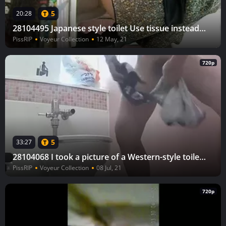
5
20:28
28104495 Japanese style toilet Use tissue instead of napkin, etc. 21 people in their 20s to 50s
PissRIP
Voyeur Collection
12 May, 21
720p
5
33:27
28104068 I took a picture of a Western-style toilet in the sea with two cameras! Only female exquisite gals participating in the event
PissRIP
Voyeur Collection
08 Jul, 21
720p