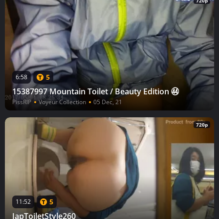
720p
5
6:58
15387997 Mountain Toilet / Beauty Edition ㊹
PissRIP
Voyeur Collection
05 Dec, 21
720p
5
11:52
JapToiletStyle260