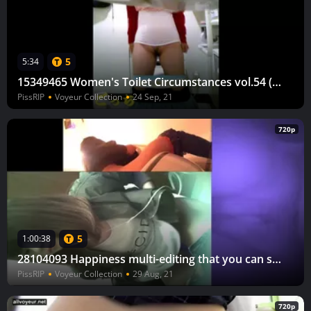
5
5:34
15349465 Women's Toilet Circumstances vol.54 (Young Girl Special 5)
PissRIP
Voyeur Collection
24 Sep, 21
720p
5
1:00:38
28104093 Happiness multi-editing that you can see the whole body of the beautiful woman and the inside of the toilet at the same time All 9 people
PissRIP
Voyeur Collection
29 Aug, 21
720p