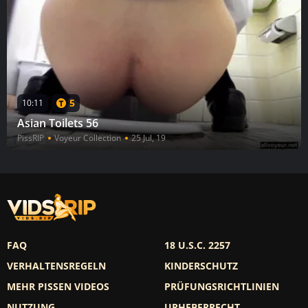
5
10:11
Asian Toilets 56
PissRIP
Voyeur Collection
25 Jul, 19
FAQ
18 U.S.C. 2257
VERHALTENSREGELN
KINDERSCHUTZ
MEHR PISSEN VIDEOS
PRÜFUNGSRICHTLINIEN
NUTZUNG
URHEBERRECHT