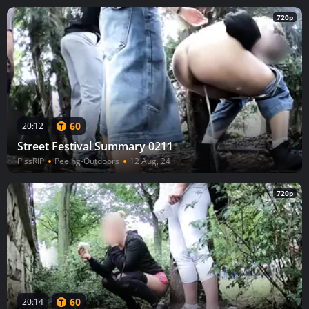
720p
60
20:12
Street Festival Summary 0211
PissRIP
Peeing-Outdoors
12 Aug, 24
720p
60
20:14