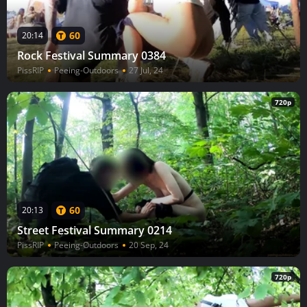
60
20:14
Rock Festival Summary 0384
PissRIP
Peeing-Outdoors
27 Jul, 24
720p
60
20:13
Street Festival Summary 0214
PissRIP
Peeing-Outdoors
20 Sep, 24
720p