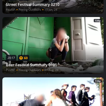
Street Festival Summary 0210
PissRIP
Peeing-Outdoors
15 Jun, 24
720p
60
20:17
Beer Festival Summary 0101
PissRIP
Peeing-Outdoors
01 Aug, 24
720p