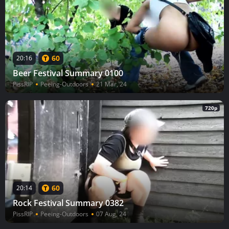
60
20:16
Beer Festival Summary 0100
PissRIP
Peeing-Outdoors
21 Mar, 24
720p
60
20:14
Rock Festival Summary 0382
PissRIP
Peeing-Outdoors
07 Aug, 24