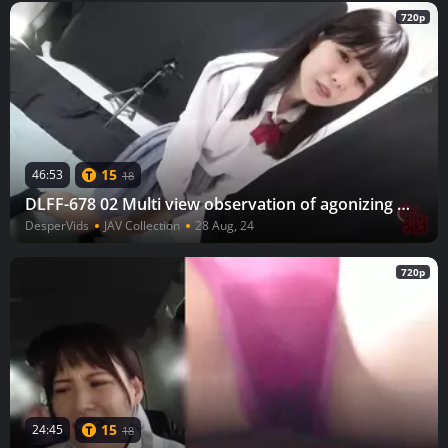
720p
15
46:53
18
DLFF-678 02 Multi view observation of agonizing schoolgirls wetting their panties.
DesperVids
JAV Collection
28 Aug, 24
720p
15
24:45
18