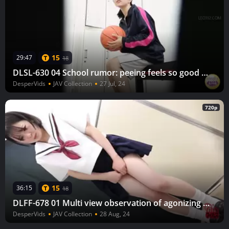
15
29:47
18
DLSL-630 04 School rumor: peeing feels so good the longer you hold it in!
DesperVids
JAV Collection
27 Jul, 24
720p
15
36:15
18
DLFF-678 01 Multi view observation of agonizing schoolgirls wetting their panties.
DesperVids
JAV Collection
28 Aug, 24