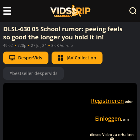
DLSL-630 05 School rumor: peeing feels
so good the longer you hold it in!
49:02
720p
27 Jul, 24
3.6K Aufrufe
DesperVids
JAV Collection
#bestseller despervids
Registrieren
oder
Einloggen
, um
dieses Video zu erhalten
🤗