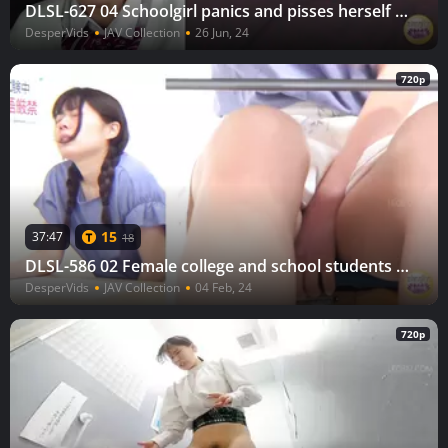
DLSL-627 04 Schoolgirl panics and pisses herself in a moving vehicle.
DesperVids
JAV Collection
26 Jun, 24
720p
15
37:47
18
DLSL-586 02 Female college and school students holding their pee to the limit during test and then rushing to the toilet after to release powerful stream. VOL. 3
DesperVids
JAV Collection
04 Feb, 24
720p