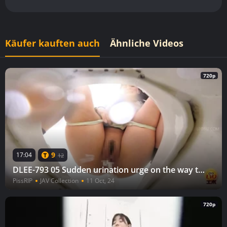
Käufer kauften auch
Ähnliche Videos
720p
9
17:04
12
DLEE-793 05 Sudden urination urge on the way to school: schoolgirls rushing to the toilet with pre-pee drips.
PissRIP
JAV Collection
11 Oct, 24
720p