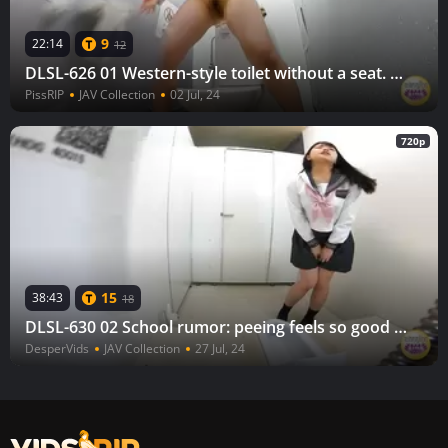
9
22:14
12
DLSL-626 01 Western-style toilet without a seat. Emergency standing urination.
PissRIP
JAV Collection
02 Jul, 24
720p
15
38:43
18
DLSL-630 02 School rumor: peeing feels so good the longer you hold it in!
DesperVids
JAV Collection
27 Jul, 24