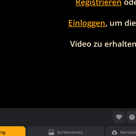
Registrieren
od
Einloggen
, um di
Video zu erhalten
ung
Screenshots
Herunt