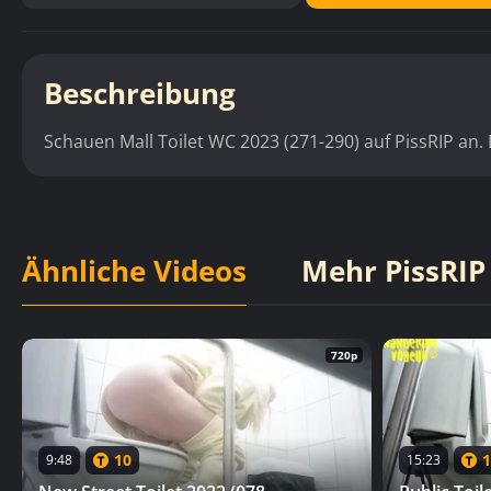
Beschreibung
Schauen Mall Toilet WC 2023 (271-290) auf PissRIP a
Ähnliche Videos
Mehr PissRIP
720p
10
1
9:48
15:23