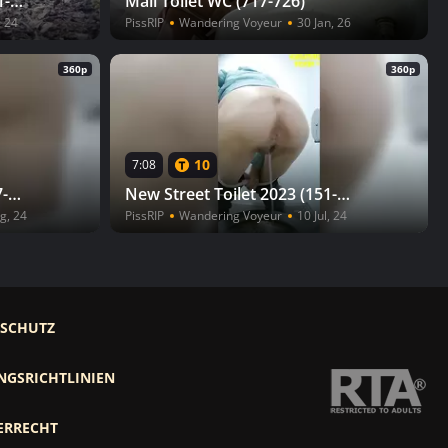
Voyeur Outdoors 2023 (021-028)
Mall Toilet WC (717-726)
, 24
PissRIP
Wandering Voyeur
30 Jan, 26
360p
360p
10
7:08
New Street Toilet 2023 (197-206)
New Street Toilet 2023 (151-160)
g, 24
PissRIP
Wandering Voyeur
10 Jul, 24
RSCHUTZ
NGSRICHTLINIEN
ERRECHT