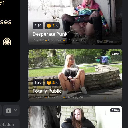
er
eses
2
2:10
5
Desperate Punk
 🤗
PissRIP
Got2Pee
17 Feb, 24
720p
2
1:39
5
Totally Public
PissRIP
Got2Pee
16 Aug, 24
720p
erladen