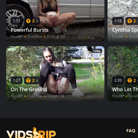
2
2
1:57
1:16
5
Powerful Bursts
Cynthia Sp
PissRIP
Got2Pee
01 Aug, 22
PissRIP
Got2
720p
2
2
1:27
2:20
5
On The Ground
Who Let T
PissRIP
Got2Pee
13 Apr, 24
PissRIP
Got2
FAQ