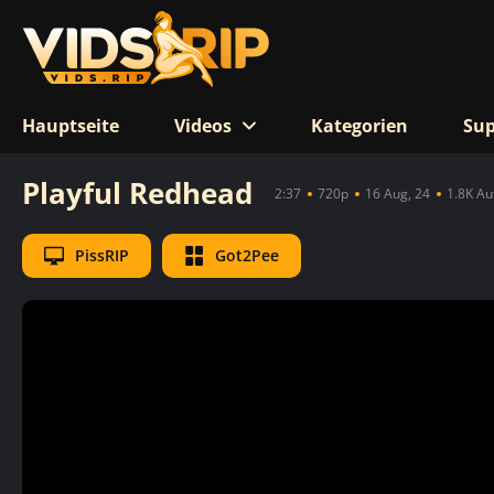
Hauptseite
Videos
Kategorien
Sup
Playful Redhead
2:37
720p
16 Aug, 24
1.8K Au
PissRIP
Got2Pee