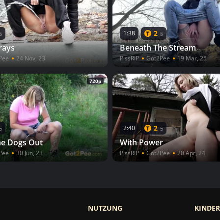
2
1:38
5
5
rays
Beneath The Stream
Pee
24 Nov, 23
PissRIP
Got2Pee
19 Mar, 25
720p
2
2:40
5
5
he Dogs Out
With Power
Pee
30 Jun, 23
PissRIP
Got2Pee
20 Apr, 24
NUTZUNG
KINDE