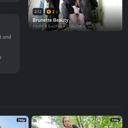
2
2:12
5
Brunette Beauty
PissRIP
Got2Pee
27 Jan, 24
t und
r
720p
720p