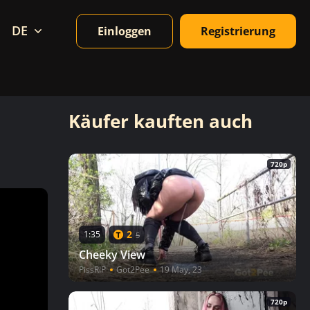
DE
Einloggen
Registrierung
Käufer kauften auch
720p
2
1:35
5
Cheeky View
PissRIP
Got2Pee
19 May, 23
720p