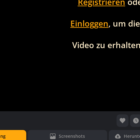
Registrieren
od
Einloggen
, um di
Video zu erhalten
ung
Screenshots
Herunt