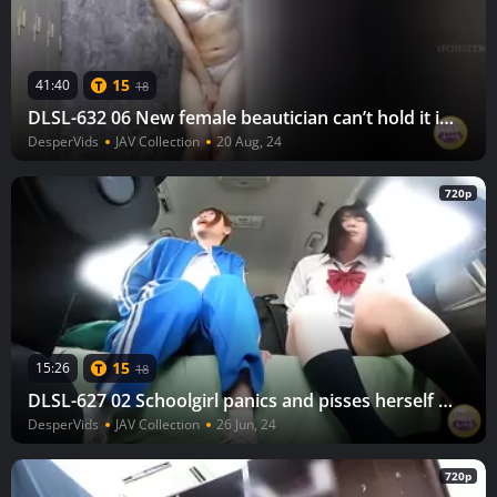
15
41:40
18
DLSL-632 06 New female beautician can’t hold it in any longer and pees herself.
DesperVids
JAV Collection
20 Aug, 24
720p
15
15:26
18
DLSL-627 02 Schoolgirl panics and pisses herself in a moving vehicle.
DesperVids
JAV Collection
26 Jun, 24
720p