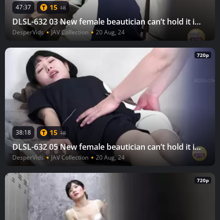
15
47:37
18
DLSL-632 03 New female beautician can’t hold it in any longer and pees herself.
DesperVids
JAV Collection
20 Aug, 24
720p
15
38:18
18
DLSL-632 05 New female beautician can’t hold it in any longer and pees herself.
DesperVids
JAV Collection
20 Aug, 24
720p