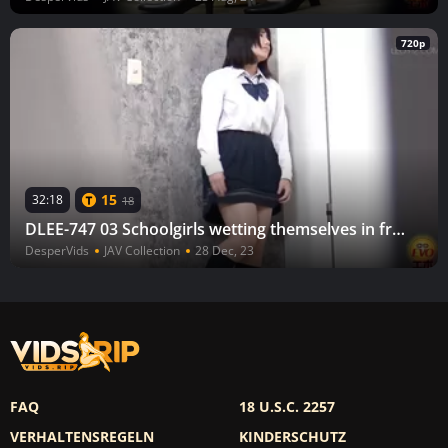
720p
15
32:18
18
DLEE-747 03 Schoolgirls wetting themselves in front of the occupied toilet.
DesperVids
JAV Collection
28 Dec, 23
FAQ
18 U.S.C. 2257
VERHALTENSREGELN
KINDERSCHUTZ