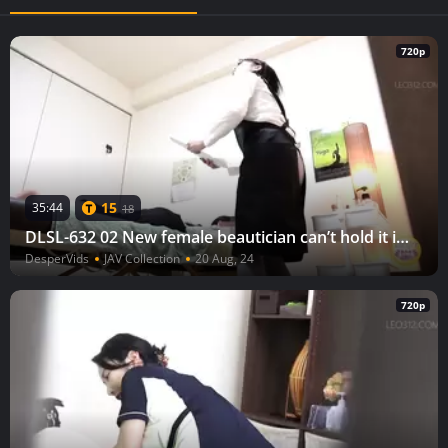
720p
15
35:44
18
DLSL-632 02 New female beautician can’t hold it in any longer and pees herself.
DesperVids
JAV Collection
20 Aug, 24
720p