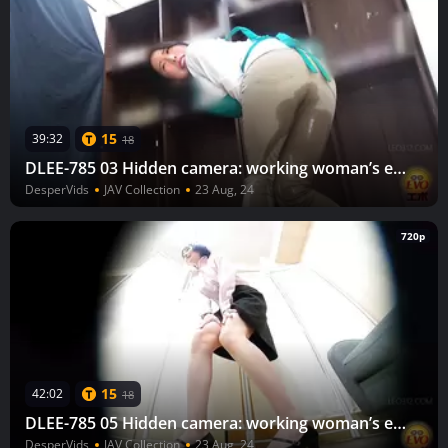
15
39:32
18
DLEE-785 03 Hidden camera: working woman’s embarrassing wetting. An embarrassing continent of pee staining her clothes.
DesperVids
JAV Collection
23 Aug, 24
720p
15
42:02
18
DLEE-785 05 Hidden camera: working woman’s embarrassing wetting. An embarrassing continent of pee staining her clothes.
DesperVids
JAV Collection
23 Aug, 24