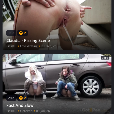
2
1:33
Claudia - Pissing Scene
PissRIP
LoveWetting
31 Dec, 25
720p
2
2:46
Fast And Slow
PissRIP
Got2Pee
01 Jan, 26