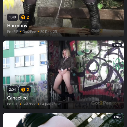
2
1:40
Harmony
PissRIP
Got2Pee
20 Dec, 25
720p
2
2:54
Cancelled
PissRIP
Got2Pee
04 Jan, 26
720p