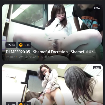
720p
5
25:54
12
DLMES020 05 ~Shameful Excretion~ Shameful Urination While Being Stared At
PissRIP
JAV Collection
30 Dec, 25
720p
5
21:49
12