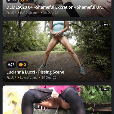
DLMES020 04 ~Shameful Excretion~ Shameful Urination While Being Stared At
PissRIP
JAV Collection
30 Dec, 25
720p
2
0:57
Lucianna Lucci - Pissing Scene
PissRIP
LoveWetting
30 Dec, 25
720p