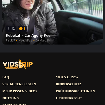
5
11:12
Rebekah - Car Agony Pee
PissRIP
NeedaPee
09 Mar, 20
FAQ
18 U.S.C. 2257
VERHALTENSREGELN
KINDERSCHUTZ
MEHR PISSEN VIDEOS
PRÜFUNGSRICHTLINIEN
NUTZUNG
URHEBERRECHT