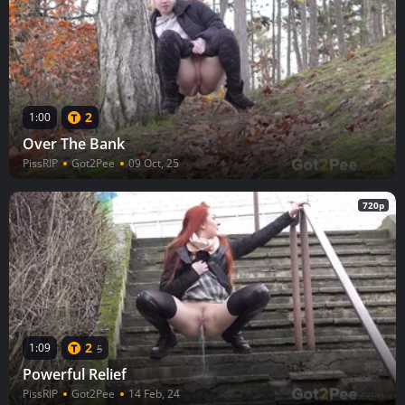
2
1:00
Over The Bank
PissRIP
Got2Pee
09 Oct, 25
720p
2
1:09
5
Powerful Relief
PissRIP
Got2Pee
14 Feb, 24