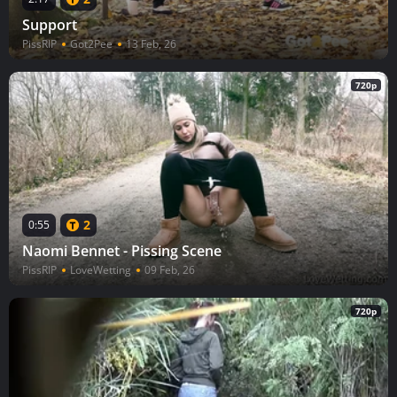
Support
PissRIP
Got2Pee
13 Feb, 26
720p
2
0:55
Naomi Bennet - Pissing Scene
PissRIP
LoveWetting
09 Feb, 26
720p