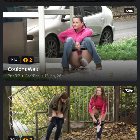
720p
2
1:14
Couldnt Wait
PissRIP
Got2Pee
18 Jan, 26
720p
2
2:17