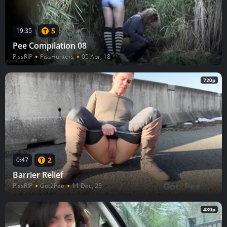
5
19:35
Pee Compilation 08
PissRIP
PissHunters
05 Apr, 18
720p
2
0:47
Barrier Relief
PissRIP
Got2Pee
11 Dec, 25
480p