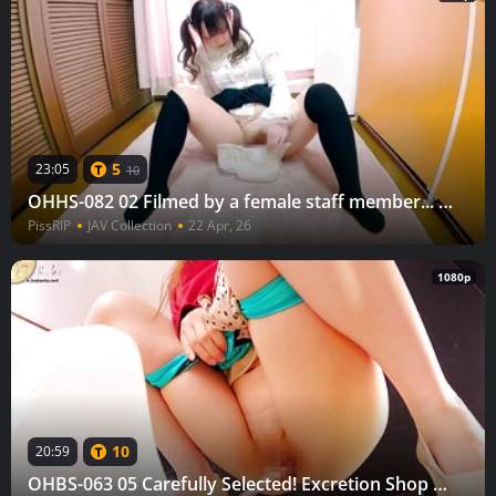
5
23:05
10
OHHS-082 02 Filmed by a female staff member... Emergency urination in the dressing room 28
PissRIP
JAV Collection
22 Apr, 26
1080p
10
20:59
OHBS-063 05 Carefully Selected! Excretion Shop LEGACY: The Best of Extreme Urination - Last-Minute Edition [Chapter Compatible]