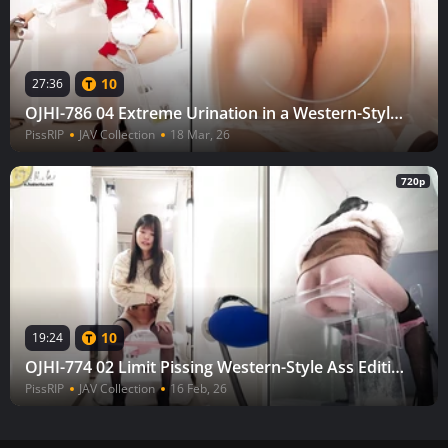
10
27:36
OJHI-786 04 Extreme Urination in a Western-Style Toilet: Buttocks Edition 2 - Buttocks Viewed Through a One-Way Mirror
PissRIP
JAV Collection
18 Mar, 26
720p
10
19:24
OJHI-774 02 Limit Pissing Western-Style Ass Edition - Ass seen through a magic mirror -
PissRIP
JAV Collection
16 Feb, 26