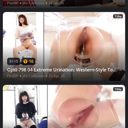
PissRIP
JAV Collection
28 Jun, 26
720p
10
31:15
OJHI-798 04 Extreme Urination: Western-Style Toilet (Butt Edition) Part 3 — A View of Her Rear Through a Two-Way Mirror
PissRIP
JAV Collection
26 Apr, 26
720p