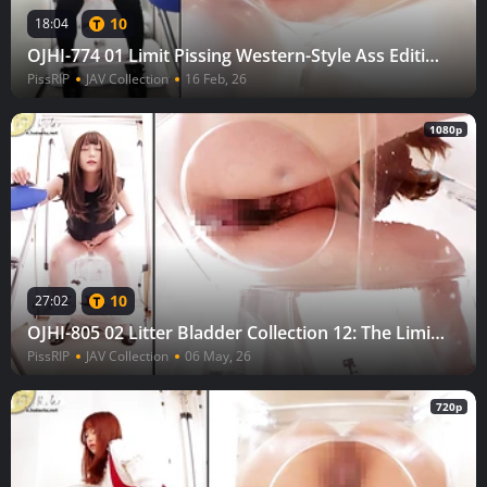
10
18:04
OJHI-774 01 Limit Pissing Western-Style Ass Edition - Ass seen through a magic mirror -
PissRIP
JAV Collection
16 Feb, 26
1080p
10
27:02
OJHI-805 02 Litter Bladder Collection 12: The Limit of Western-Style Buttocks Edition [Chapter Sales Available!]
PissRIP
JAV Collection
06 May, 26
720p