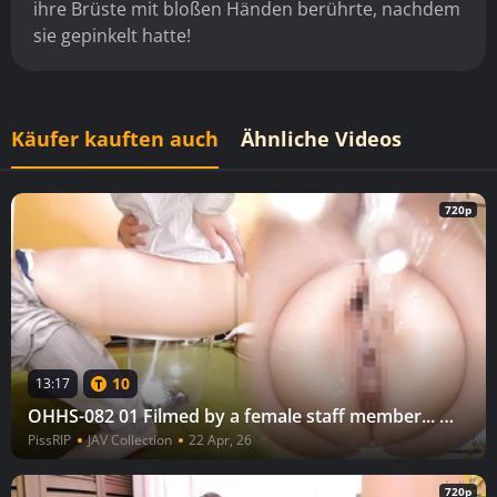
ihre Brüste mit bloßen Händen berührte, nachdem
sie gepinkelt hatte!
Käufer kauften auch
Ähnliche Videos
720p
10
13:17
OHHS-082 01 Filmed by a female staff member... Emergency urination in the dressing room 28
PissRIP
JAV Collection
22 Apr, 26
720p