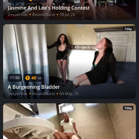
Jasmine And Lee's Holding Contest
DesperVids
Bound2Burst
18 Jul, 26
720p
40
11:50
50
A Burgeoning Bladder
DesperVids
Bound2Burst
04 May, 25
720p