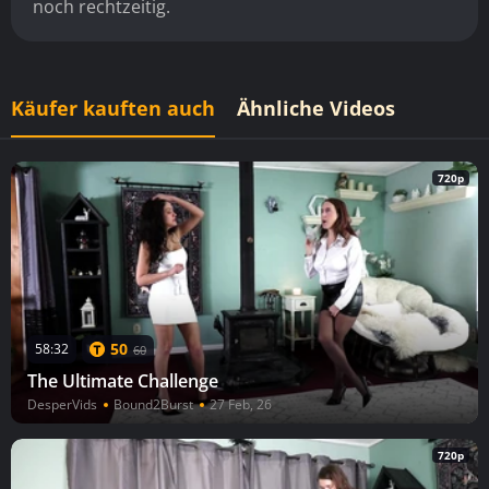
noch rechtzeitig.
Käufer kauften auch
Ähnliche Videos
720p
50
58:32
60
The Ultimate Challenge
DesperVids
Bound2Burst
27 Feb, 26
720p