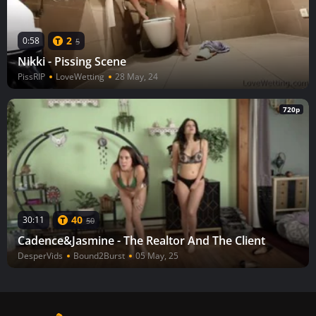
2
0:58
5
Nikki - Pissing Scene
PissRIP
LoveWetting
28 May, 24
720p
40
30:11
50
Cadence&Jasmine - The Realtor And The Client
DesperVids
Bound2Burst
05 May, 25