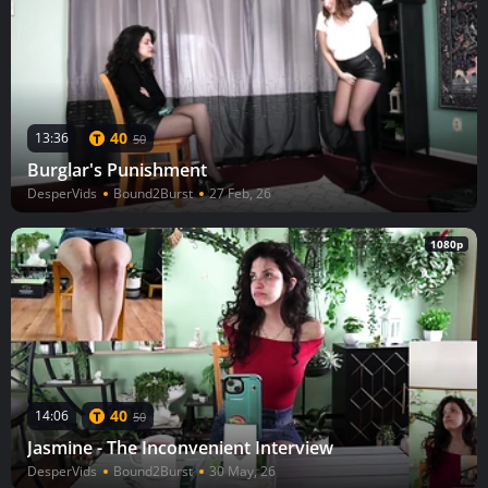
40
13:36
50
Burglar's Punishment
DesperVids
Bound2Burst
27 Feb, 26
1080p
40
14:06
50
Jasmine - The Inconvenient Interview
DesperVids
Bound2Burst
30 May, 26