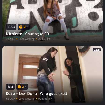
2
11:03
5
Nicolette - Couting to 30
PissRIP
LoveWetting
22 Jul, 19
720p
2
4:12
5
Keira + Lexi Dona - Who goes first?
PissRIP
LoveWetting
09 Dec, 17