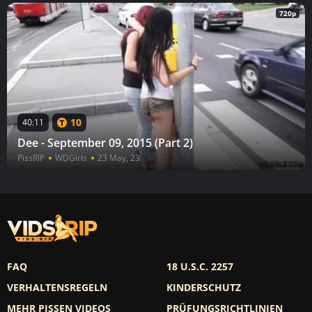
720p
10
40:11
Dee - September 09, 2015 (Part 2)
PissRIP
WDGirls
23 May, 23
FAQ
18 U.S.C. 2257
VERHALTENSREGELN
KINDERSCHUTZ
MEHR PISSEN VIDEOS
PRÜFUNGSRICHTLINIEN