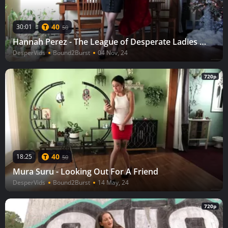
40
30:01
50
Hannah Perez - The League of Desperate Ladies Hannah
DesperVids
Bound2Burst
04 Nov, 24
720p
40
18:25
50
Mura Suru - Looking Out For A Friend
DesperVids
Bound2Burst
14 May, 24
720p