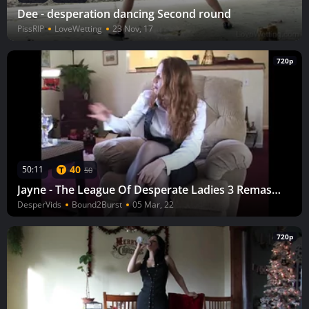
Dee - desperation dancing Second round
PissRIP
LoveWetting
23 Nov, 17
720p
40
50:11
50
Jayne - The League Of Desperate Ladies 3 Remastered
DesperVids
Bound2Burst
05 Mar, 22
720p