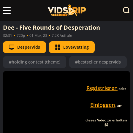
Dee - Five Rounds of Desperation
32:31
720p
01 Mar, 23
7.2K Aufrufe
DesperVids
LoveWetting
#holding contest (theme)
#bestseller despervids
Registrieren
oder
Einloggen
, um
dieses Video zu erhalten
🤗