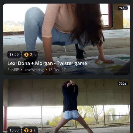
720p
2
13:59
5
Lexi Dona + Morgan - Twister game
PissRIP
LoveWetting
13 Dec, 17
720p
2
16:00
5