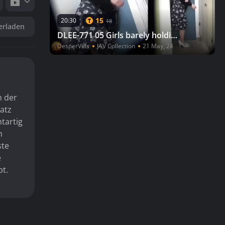
15
20:30
18
erladen
DLEE-771 05 Girls barely holding their pee while waiting by the toilet door. VOL. 5
DesperVids
JAV Collection
21 May, 24
n der
atz
tartig
m
ste
e
bt.