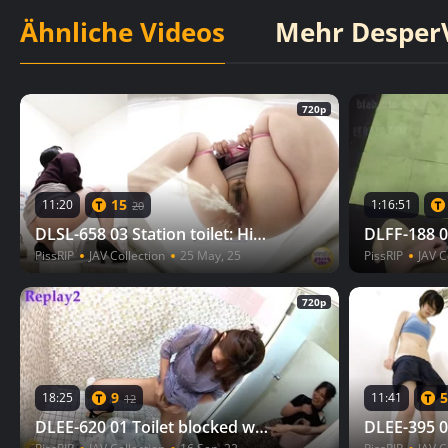
Ähnliche Videos
Mehr DesperV
720p
15
11:20
1:16:51
20
DLSL-658 03 Station toilet: High-speed peeing just before the last train
PissRIP
JAV Collection
25 May, 25
PissRIP
JAV C
720p
9
5
18:25
11:41
12
DLEE-620 01 Toilet blocked with a bucket option. What will women do?