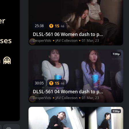
er
15
25:38
18
DLSL-561 06 Women dash to pee after watching a movie, but there is a line to the toilet.
eses
DesperVids
JAV Collection
01 Mar, 23
720p
 🤗
15
30:05
18
DLSL-561 04 Women dash to pee after watching a movie, but there is a line to the toilet.
DesperVids
JAV Collection
01 Mar, 23
720p