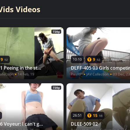
ids Videos
720p
9
9
10:10
12
12
DLFF-188 01 Peeing in the studio - female point of view action camera!
ollection
14 Feb, 19
PissRIP
JAV Collection
03 Dec, 23
720p
15
26:51
18
DLEE-395 06 Voyeur: I can't go to the toilet until the lesson is over... Yoga class
DLEE-509 02