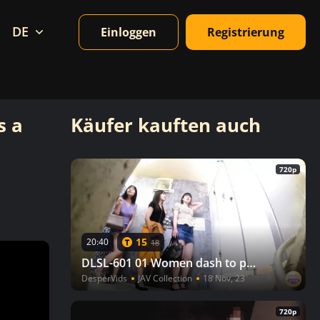
DE
Einloggen
Registrierung
s a
Käufer kauften auch
720p
15
20:40
18
DLSL-601 01 Women dash to pee after watching a movie, but there is a line to the toilet! VOL. 2
DesperVids
JAV Collection
18 Nov, 23
720p