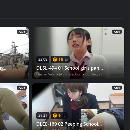
720p
720p
15
32:08
18
DLFF-405 03 Girls competing in distance peeing
DLSL-494 01 School girls panicky run to restroom for emergency pee!
DesperVids
JAV Collection
06 Dec, 21
720p
720p
9
39:21
12
DLEE-169 02 Peeping Schoolgirls Loud Farting During Class