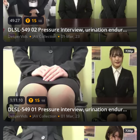
15
49:27
18
DLSL-549 02 Pressure interview, urination endurance and last-minute maximum urination
DesperVids
JAV Collection
01 Mar, 23
720p
15
1:11:10
18
DLSL-549 01 Pressure interview, urination endurance and last-minute maximum urination
DesperVids
JAV Collection
01 Mar, 23
720p