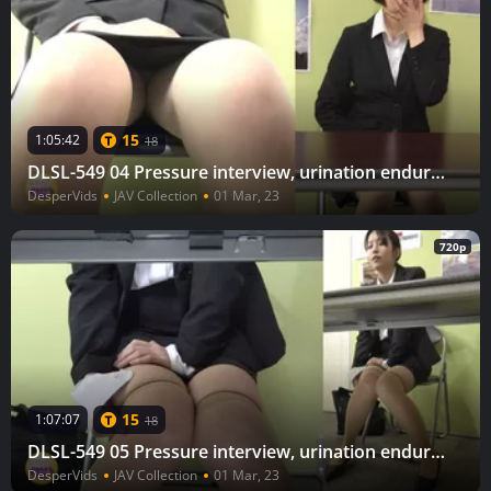
15
1:05:42
18
DLSL-549 04 Pressure interview, urination endurance and last-minute maximum urination
DesperVids
JAV Collection
01 Mar, 23
720p
15
1:07:07
18
DLSL-549 05 Pressure interview, urination endurance and last-minute maximum urination
DesperVids
JAV Collection
01 Mar, 23