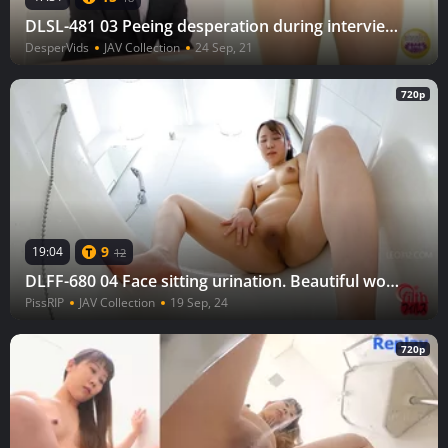
DLSL-481 03 Peeing desperation during interview and pleasant relief on the toilet. VOL. 3
DesperVids
JAV Collection
24 Sep, 21
720p
9
19:04
12
DLFF-680 04 Face sitting urination. Beautiful woman’s pee will splash onto your face!
PissRIP
JAV Collection
19 Sep, 24
720p