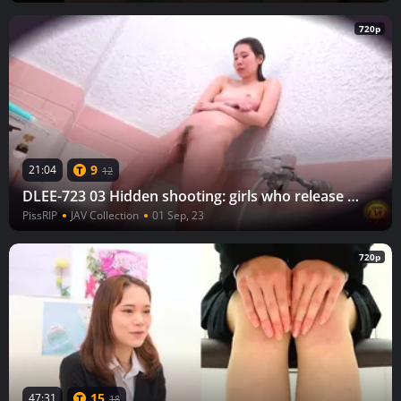
720p
9
21:04
12
DLEE-723 03 Hidden shooting: girls who release urine in the shower room after the club activities. VOL. 2
PissRIP
JAV Collection
01 Sep, 23
720p
15
47:31
18