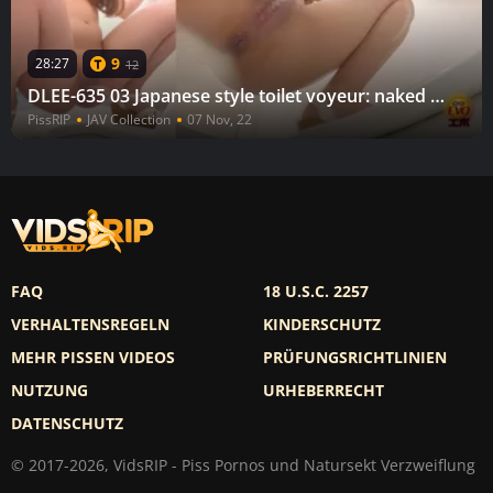
9
28:27
12
DLEE-635 03 Japanese style toilet voyeur: naked urination of neat and clean women. Propensity? Stress? Habit?
PissRIP
JAV Collection
07 Nov, 22
FAQ
18 U.S.C. 2257
VERHALTENSREGELN
KINDERSCHUTZ
MEHR PISSEN VIDEOS
PRÜFUNGSRICHTLINIEN
NUTZUNG
URHEBERRECHT
DATENSCHUTZ
© 2017-2026, VidsRIP - Piss Pornos und Natursekt Verzweiflung