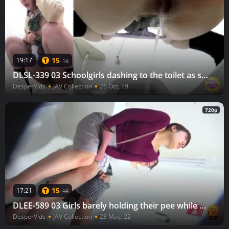
15
19:17
18
DLSL-339 03 Schoolgirls dashing to the toilet as soon as the chime rings VOL 6
DesperVids
JAV Collection
26 Oct, 19
720p
15
17:21
18
DLEE-589 03 Girls barely holding their pee while waiting by the toilet door. VOL. 4
DesperVids
JAV Collection
23 May, 22