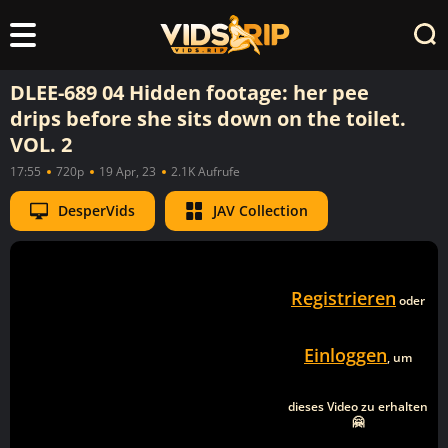
DLEE-689 04 Hidden footage: her pee
drips before she sits down on the toilet.
VOL. 2
17:55
720p
19 Apr, 23
2.1K Aufrufe
DesperVids
JAV Collection
Registrieren
oder
Einloggen
, um
dieses Video zu erhalten
🤗