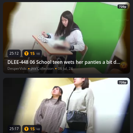
720p
15
25:12
18
DLEE-448 06 School teen wets her panties a bit during class and then rushes to the toilet
DesperVids
JAV Collection
06 Jul, 24
720p
15
25:17
18