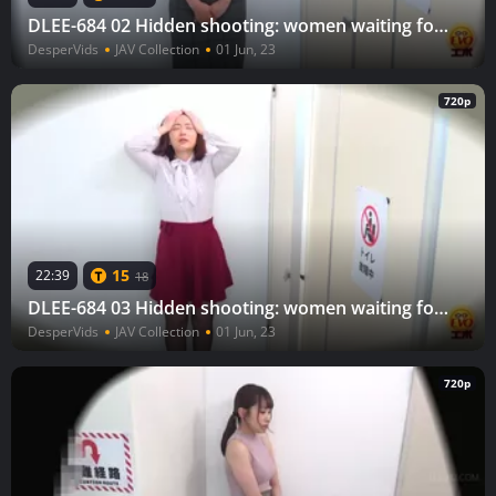
DLEE-684 02 Hidden shooting: women waiting for a long time at the toilet door before peeing
DesperVids
JAV Collection
01 Jun, 23
720p
15
22:39
18
DLEE-684 03 Hidden shooting: women waiting for a long time at the toilet door before peeing
DesperVids
JAV Collection
01 Jun, 23
720p