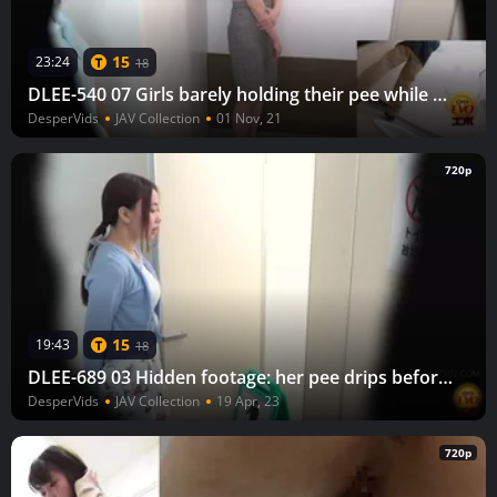
15
23:24
18
DLEE-540 07 Girls barely holding their pee while waiting by the toilet door. VOL. 3
DesperVids
JAV Collection
01 Nov, 21
720p
15
19:43
18
DLEE-689 03 Hidden footage: her pee drips before she sits down on the toilet. VOL. 2
DesperVids
JAV Collection
19 Apr, 23
720p