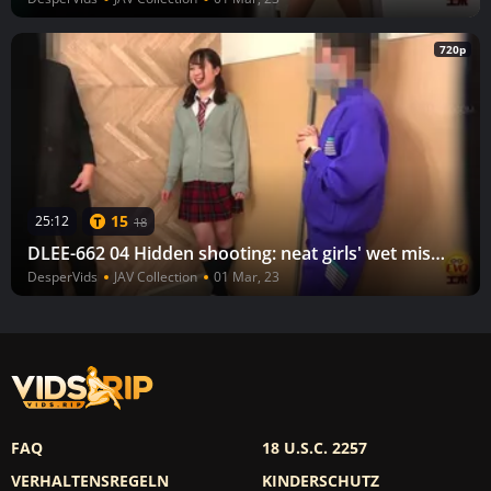
720p
15
25:12
18
DLEE-662 04 Hidden shooting: neat girls' wet mistakes. Out of place urination leakage
DesperVids
JAV Collection
01 Mar, 23
FAQ
18 U.S.C. 2257
VERHALTENSREGELN
KINDERSCHUTZ