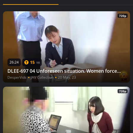
720p
15
26:24
18
DLEE-697 04 Unforeseen situation. Women forced to wet themselves after being held from going to the toilet
DesperVids
JAV Collection
20 May, 23
720p