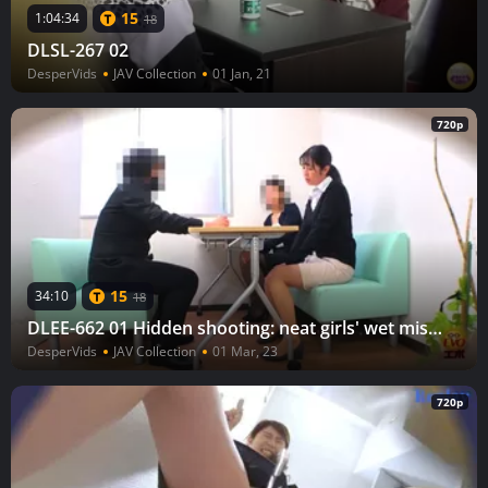
15
1:04:34
18
DLSL-267 02
DesperVids
JAV Collection
01 Jan, 21
720p
15
34:10
18
DLEE-662 01 Hidden shooting: neat girls' wet mistakes. Out of place urination leakage
DesperVids
JAV Collection
01 Mar, 23
720p