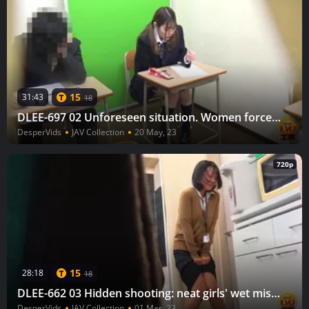
15
31:43
18
DLEE-697 02 Unforeseen situation. Women forced to wet themselves after being held from going to the toilet
DesperVids
JAV Collection
20 May, 23
720p
15
28:18
18
DLEE-662 03 Hidden shooting: neat girls' wet mistakes. Out of place urination leakage
DesperVids
JAV Collection
01 Mar, 23