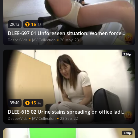
15
29:12
18
DLEE-697 01 Unforeseen situation. Women forced to wet themselves after being held from going to the toilet
DesperVids
JAV Collection
20 May, 23
720p
15
35:40
18
DLEE-615 02 Urine stains spreading on office ladies pants. Peeing desperation and wetting shame.
DesperVids
JAV Collection
23 Sep, 22
720p