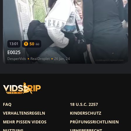
50
13:01
60
E0025
DesperVids
RealDroplet
26 Jan, 24
FAQ
18 U.S.C. 2257
VERHALTENSREGELN
KINDERSCHUTZ
MEHR PISSEN VIDEOS
PRÜFUNGSRICHTLINIEN
NUTZUNG
URHEBERRECHT