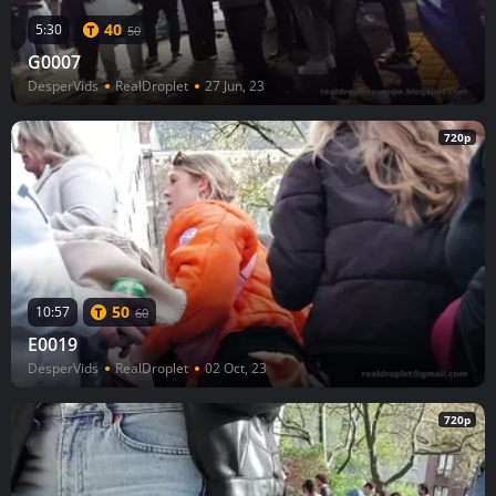
40
5:30
50
G0007
DesperVids
RealDroplet
27 Jun, 23
720p
50
10:57
60
E0019
DesperVids
RealDroplet
02 Oct, 23
720p