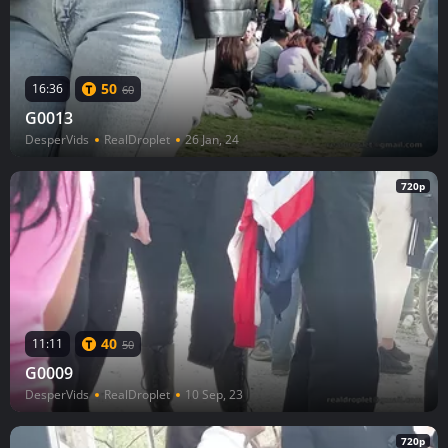
50
16:36
60
G0013
DesperVids
RealDroplet
26 Jan, 24
720p
40
11:11
50
G0009
DesperVids
RealDroplet
10 Sep, 23
720p