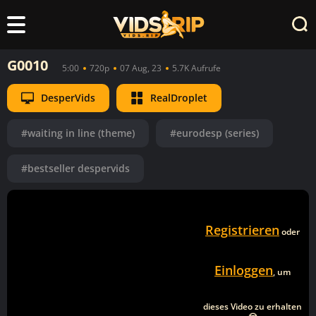
G0010
5:00
720p
07 Aug, 23
5.7K Aufrufe
DesperVids
RealDroplet
#waiting in line (theme)
#eurodesp (series)
#bestseller despervids
Registrieren
oder
Einloggen
, um
dieses Video zu erhalten