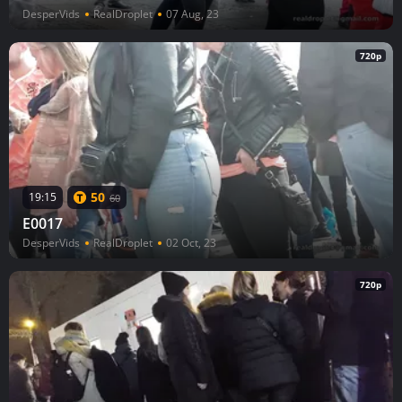
DesperVids
RealDroplet
07 Aug, 23
720p
50
19:15
60
E0017
DesperVids
RealDroplet
02 Oct, 23
720p