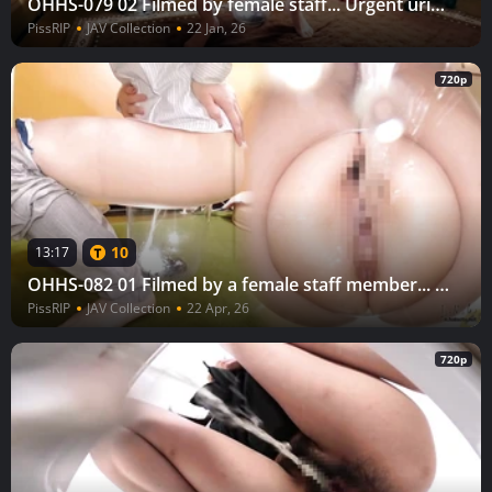
OHHS-079 02 Filmed by female staff... Urgent urination in the waiting room 25
PissRIP
JAV Collection
22 Jan, 26
720p
10
13:17
OHHS-082 01 Filmed by a female staff member... Emergency urination in the dressing room 28
PissRIP
JAV Collection
22 Apr, 26
720p