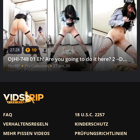
720p
10
27:28
OJHI-748 01 Eh! Are you going to do it here? 2 ~Documentary Emergency Pissing, My
PissRIP
JAV Collection
27 Jan, 26
FAQ
18 U.S.C. 2257
VERHALTENSREGELN
KINDERSCHUTZ
MEHR PISSEN VIDEOS
PRÜFUNGSRICHTLINIEN