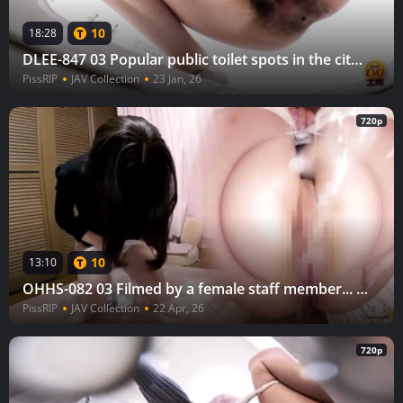
10
18:28
DLEE-847 03 Popular public toilet spots in the city!! Large queues for urination 4
PissRIP
JAV Collection
23 Jan, 26
720p
10
13:10
OHHS-082 03 Filmed by a female staff member... Emergency urination in the dressing room 28
PissRIP
JAV Collection
22 Apr, 26
720p