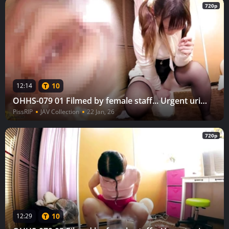
720p
10
12:14
OHHS-079 01 Filmed by female staff... Urgent urination in the waiting room 25
PissRIP
JAV Collection
22 Jan, 26
720p
10
12:29