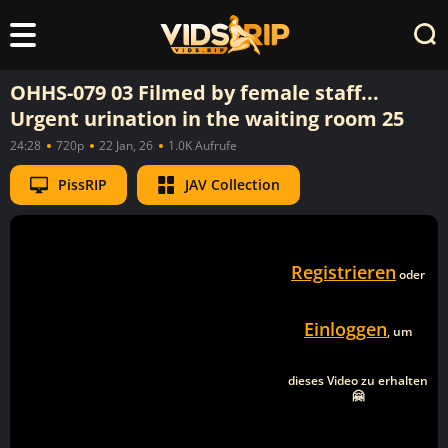
OHHS-079 03 Filmed by female staff...
Urgent urination in the waiting room 25
24:28
720p
22 Jan, 26
1.0K Aufrufe
PissRIP
JAV Collection
Registrieren
oder
Einloggen
, um
dieses Video zu erhalten
🤗