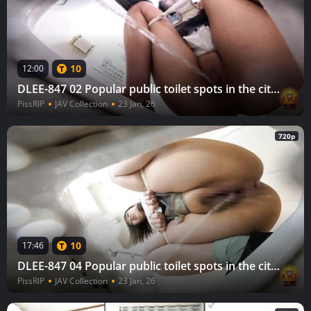
10
12:00
DLEE-847 02 Popular public toilet spots in the city!! Large queues for urination 4
PissRIP
JAV Collection
23 Jan, 26
720p
10
17:46
DLEE-847 04 Popular public toilet spots in the city!! Large queues for urination 4
PissRIP
JAV Collection
23 Jan, 26